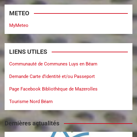
METEO
MyMeteo
LIENS UTILES
Communauté de Communes Luys en Béarn
Demande Carte d’identité et/ou Passeport
Page Facebook Bibliothèque de Mazerolles
Tourisme Nord Béarn
Dernières actualités