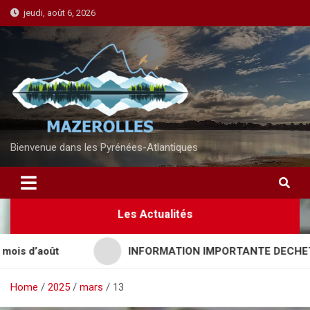
S
jeudi, août 6, 2026
k
i
p
t
o
c
o
n
Bienvenue dans les Pyrénées-Atlantiques
t
e
n
Les Actualités
t
 d’août
INFORMATION IMPORTANTE DECHETTERI
Home
2025
mars
13