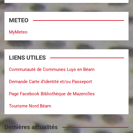
METEO
MyMeteo
LIENS UTILES
Communauté de Communes Luys en Béarn
Demande Carte d’identité et/ou Passeport
Page Facebook Bibliothèque de Mazerolles
Tourisme Nord Béarn
Dernières actualités