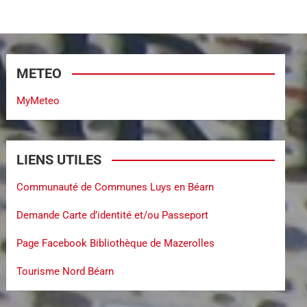
METEO
MyMeteo
LIENS UTILES
Communauté de Communes Luys en Béarn
Demande Carte d’identité et/ou Passeport
Page Facebook Bibliothèque de Mazerolles
Tourisme Nord Béarn