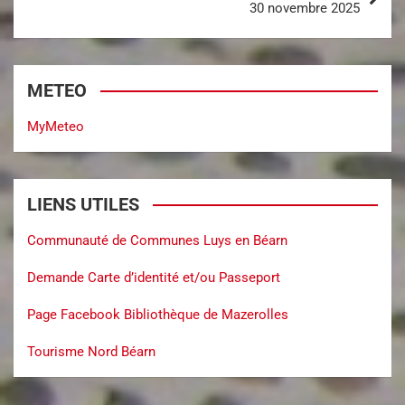
30 novembre 2025
METEO
MyMeteo
LIENS UTILES
Communauté de Communes Luys en Béarn
Demande Carte d’identité et/ou Passeport
Page Facebook Bibliothèque de Mazerolles
Tourisme Nord Béarn