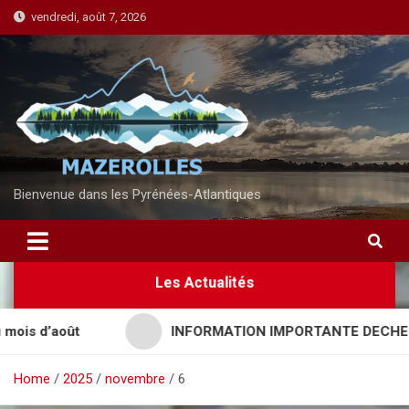
S
vendredi, août 7, 2026
k
i
p
t
o
c
o
n
Bienvenue dans les Pyrénées-Atlantiques
t
e
n
Les Actualités
t
 d’août
INFORMATION IMPORTANTE DECHETTERI
Home
2025
novembre
6