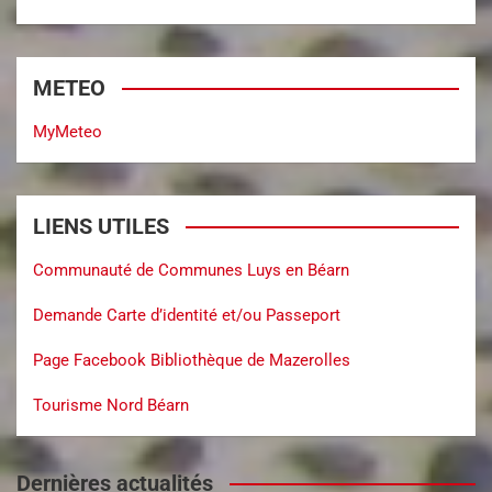
METEO
MyMeteo
LIENS UTILES
Communauté de Communes Luys en Béarn
Demande Carte d’identité et/ou Passeport
Page Facebook Bibliothèque de Mazerolles
Tourisme Nord Béarn
Dernières actualités